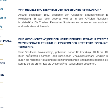
sitÃ¤t
ber
WAR HEIDELBERG DIE WIEGE DER RUSSISCHEN REVOLUTION?
Anfang September 1862 besuchte der russische Bildungsminister Eufil
en in
Heidelberg. Er war sehr besorgt, weil es in den KÃ¶pfen Russisch
brodelteâ€œ. Die Tradition Deutscher Studenten Korporationen war auch in
ty
und verbreitete sich rasch
R
EINE GESCHICHTE Ã¼BER DEN HEIDELBERGER LITERATURSTREIT 
R PFALZ
WISSENSCHAFTLERN UND KLASSIKERN DER LITERATUR: SOFIA KO
TURGENEV.
Sofia Vasilevna Kovalevskaja, geborene Korvin-Krukovskaja, 1850 bis 189
Ihren spÃ¤teren Ehemann, den russischen Zoologieprofessor Vladimir 
durch die folgende Heirat und die Beziehungen ihres Ehemannes bekam sie d
 DER
konnte so als erste Frau die UniversitÃ¤ts-Vorlesungen besuchen.
TEN