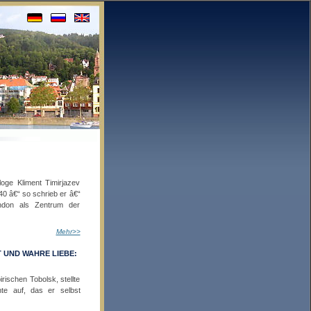
oge Kliment Timirjazev
 â€“ so schrieb er â€“
ndon als Zentrum der
Mehr>>
 UND WAHRE LIEBE:
rischen Tobolsk, stellte
e auf, das er selbst