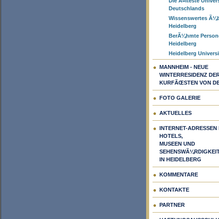
Die Ã¤lteste Univer
Deutschlands
Wissenswertes Ã¼
Heidelberg
BerÃ¼hmte Person
Heidelberg
Heidelberg Universi
MANNHEIM - NEUE
WINTERRESIDENZ DE
KURFÃŒSTEN VON DE
FOTO GALERIE
AKTUELLES
INTERNET-ADRESSEN
HOTELS,
MUSEEN UND
SEHENSWÃ¼RDIGKEI
IN HEIDELBERG
KOMMENTARE
KONTAKTE
PARTNER