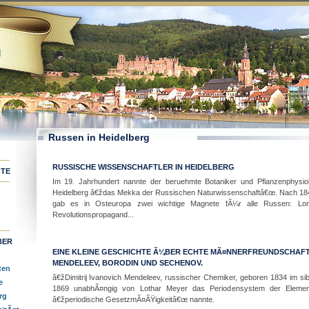
Russen in Heidelberg
RUSSISCHE WISSENSCHAFTLER IN HEIDELBERG
TE
Im 19. Jahrhundert nannte der beruehmte Botaniker und Pflanzenphysiol
Heidelberg â€ždas Mekka der Russischen Naturwissenschaftâ€œ. Nach 1840
gab es in Osteuropa zwei wichtige Magnete fÃ¼r alle Russen: Lo
Revolutionspropagand...
BER
EINE KLEINE GESCHICHTE Ã¼BER ECHTE MÃ¤NNERFREUNDSCHAFT
MENDELEEV, BORODIN UND SECHENOV.
ten
â€žDimitrij Ivanovich Mendeleev, russischer Chemiker, geboren 1834 im sibi
e
1869 unabhÃ¤ngig von Lothar Meyer das Periodensystem der Element
rg
â€žperiodische GesetzmÃ¤ÃŸigkeitâ€œ nannte.