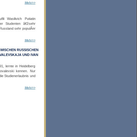
Mehr>>
i Wasilivich Putiatin
er Studenten â€žsehr
 Russland sehr populÃ¤r
Mehr>>
ZWISCHEN RUSSISCHEN
VALEVSKAJA UND IVAN
1, lernte in Heidelberg
Kovalevski kennen. Nur
ie Studienerlaubnis und
Mehr>>