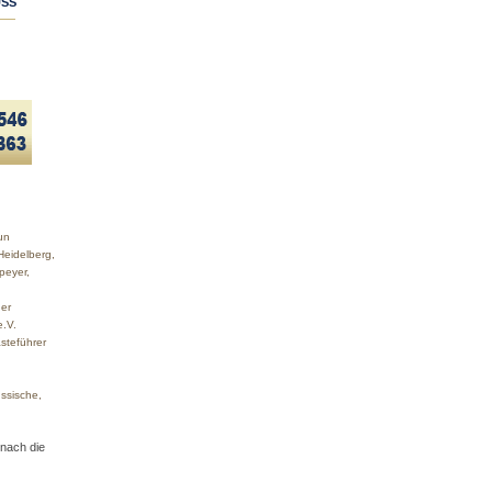
SS
un
Heidelberg,
peyer,
er
e.V.
steführer
ssische,
 nach die