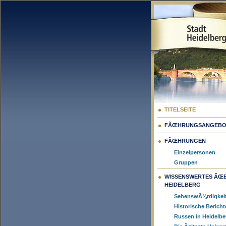
TITELSEITE
FÃŒHRUNGSANGEBO
FÃŒHRUNGEN
Einzelpersonen
Gruppen
WISSENSWERTES ÃŒ
HEIDELBERG
SehenswÃ¼rdigkei
Historische Bericht
Russen in Heidelbe