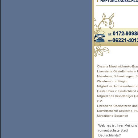
HAFTUNGSAUSSCHLU
Oksana Miroshnichenko-Bra
Lizensierte Gästeführerin in 
Mannheim, Schwetzingen, S
Weinheim und Region
Mitglied im Bundesverband d
Gästeführer in Deutschland 
Mitglied des Heidelberger Gä
e.V.
Lizensierte Übersetzerin und
Dolmetscherin: Deutsche, Ru
Ukrainische Sprachen
Welches ist Ihrer Meinung
romantischste Stadt
Deutschlands?