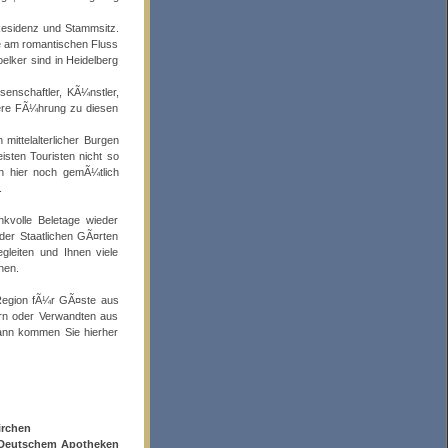
Residenz und Stammsitz.
Ÿe am romantischen Fluss
elker sind in Heidelberg
enschaftler, KÃ¼nstler,
dere FÃ¼hrung zu diesen
mittelalterlicher Burgen
sten Touristen nicht so
ch hier noch gemÃ¼tlich
.
kvolle Beletage wieder
 der Staatlichen GÃ¤rten
leiten und Ihnen viele
nen.
Region fÃ¼r GÃ¤ste aus
rn oder Verwandten aus
nn kommen Sie hierher
irchen
d Deutschem Apotheken