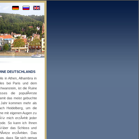
UINE DEUTSCHLANDS
s in Athen, Alhambra in
lles bei Paris und dem
wanstein, ist die Ruine
sses die populÃ¤rste
mit das meist gebuchte
s Jahr kommen mehr als
nach Heidelberg, um die
ne mit eigenen Augen zu
¼r mich erzÃ¤hlt jeder
sode. So kann ich Ihnen
Ã¼ber das Schloss und
PlÃ¤tze erzÃ¤hlen. Das
ings, dass Sie sich genug