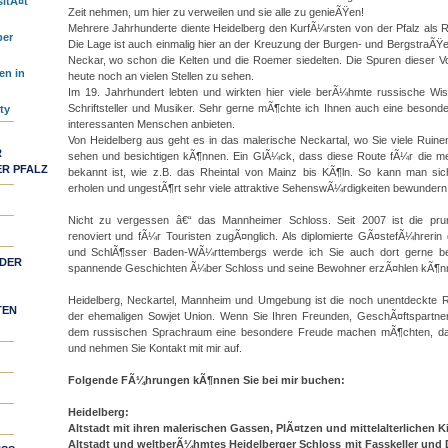
sitÃ¤t
Zeit nehmen, um hier zu verweilen und sie alle zu genieÃŸen!
Mehrere Jahrhunderte diente Heidelberg den KurfÃ¼rsten von der Pfalz als 
ber
Die Lage ist auch einmalig hier an der Kreuzung der Burgen- und BergstraÃ
Neckar, wo schon die Kelten und die Roemer siedelten. Die Spuren dieser Vo
en in
heute noch an vielen Stellen zu sehen.
Im 19. Jahrhundert lebten und wirkten hier viele berÃ¼hmte russische Wiss
Schriftsteller und Musiker. Sehr gerne mÃ¶chte ich Ihnen auch eine beson
ty
interessanten Menschen anbieten.
Von Heidelberg aus geht es in das malerische Neckartal, wo Sie viele Ruinen 
R
sehen und besichtigen kÃ¶nnen. Ein GlÃ¼ck, dass diese Route fÃ¼r die mei
R PFALZ
bekannt ist, wie z.B. das Rheintal von Mainz bis KÃ¶ln. So kann man si
erholen und ungestÃ¶rt sehr viele attraktive SehenswÃ¼rdigkeiten bewundern
Nicht zu vergessen â€“ das Mannheimer Schloss. Seit 2007 ist die prun
renoviert und fÃ¼r Touristen zugÃ¤nglich. Als diplomierte GÃ¤stefÃ¼hrerin
und SchlÃ¶sser Baden-WÃ¼rttembergs werde ich Sie auch dort gerne beg
 DER
spannende Geschichten Ã¼ber Schloss und seine Bewohner erzÃ¤hlen kÃ¶n
Heidelberg, Neckartel, Mannheim und Umgebung ist die noch unentdeckte 
TEN
der ehemaligen Sowjet Union. Wenn Sie Ihren Freunden, GeschÃ¤ftspartne
dem russischen Sprachraum eine besondere Freude machen mÃ¶chten, da
und nehmen Sie Kontakt mit mir auf.
Folgende FÃ¼hrungen kÃ¶nnen Sie bei mir buchen:
Heidelberg:
Altstadt mit ihren malerischen Gassen, PlÃ¤tzen und mittelalterlichen K
Altstadt und weltberÃ¼hmtes Heidelberger Schloss mit Fasskeller un