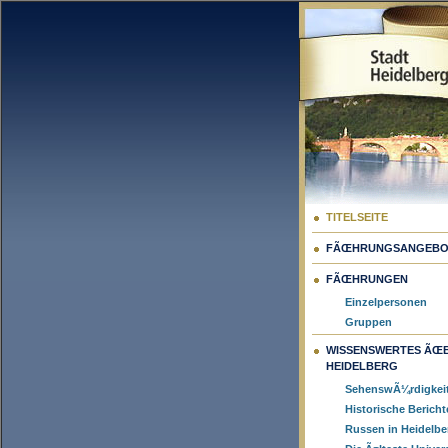
TITELSEITE
FÃŒHRUNGSANGEBO
FÃŒHRUNGEN
Einzelpersonen
Gruppen
WISSENSWERTES ÃŒ
HEIDELBERG
SehenswÃ¼rdigkei
Historische Bericht
Russen in Heidelbe