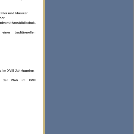
eller und Musiker
her
ersitÃ¤tsbibliothek,
ner traditionellen
 im XVIII Jahrhundert
 der Pfalz im XVIII