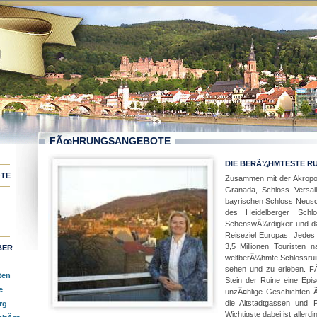
FÃœHRUNGSANGEBOTE
DIE BERÃ¼HMTESTE R
TE
Zusammen mit der Akropoli
Granada, Schloss Versai
bayrischen Schloss Neusch
des Heidelberger Schlo
SehenswÃ¼rdigkeit und da
Reiseziel Europas. Jede
3,5 Millionen Touristen 
BER
weltberÃ¼hmte Schlossrui
sehen und zu erleben. FÃ
ten
Stein der Ruine eine Epi
e
unzÃ¤hlige Geschichten 
die Altstadtgassen und 
rg
Wichtigste dabei ist allerd