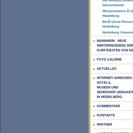
Die Ã¤lteste Univer
Deutschlands
Wissenswertes Ã¼
Heidelberg
BerÃ¼hmte Person
Heidelberg
Heidelberg Universi
MANNHEIM - NEUE
WINTERRESIDENZ DE
KURFÃŒSTEN VON DE
FOTO GALERIE
AKTUELLES
INTERNET-ADRESSEN
HOTELS,
MUSEEN UND
SEHENSWÃ¼RDIGKEI
IN HEIDELBERG
KOMMENTARE
KONTAKTE
PARTNER