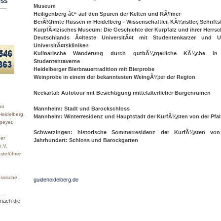
SS
Museum
Heiligenberg â€“ auf den Spuren der Kelten und RÃ¶mer
BerÃ¼hmte Russen in Heidelberg - Wissenschaftler, KÃ¼nstler, Schriftst
KurpfÃ¤lzisches Museum: Die Geschichte der Kurpfalz und ihrer Herrsc
Deutschlands Ã¤lteste UniversitÃ¤t mit Studentenkarzer und Univ
UniversitÃ¤tskliniken
Kulinarische Wanderung durch gutbÃ¼rgerliche KÃ¼che in ei
Studententaverne
Heidelberger Bierbrauertradition mit Bierprobe
Weinprobe in einem der bekanntesten WeingÃ¼ter der Region
Neckartal: Autotour mit Besichtigung mittelalterlicher Burgenruinen
un
Mannheim: Stadt und Barockschloss
Heidelberg,
Mannheim: Winterresidenz und Hauptstadt der KurfÃ¼sten von der Pfalz
peyer,
Schwetzingen: historische Sommerresidenz der KurfÃ¼sten von
er
Jahrhundert: Schloss und Barockgarten
e.V.
steführer
ssische,
guideheidelberg.de
 nach die