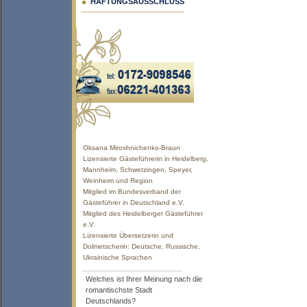
HAFTUNGSAUSSCHLUSS
Oksana Miroshnichenko-Braun
Lizensierte Gästeführerin in Heidelberg,
Mannheim, Schwetzingen, Speyer,
Weinheim und Region
Mitglied im Bundesverband der
Gästeführer in Deutschland e.V.
Mitglied des Heidelberger Gästeführer
e.V.
Lizensierte Übersetzerin und
Dolmetscherin: Deutsche, Russische,
Ukrainische Sprachen
Welches ist Ihrer Meinung nach die
romantischste Stadt
Deutschlands?