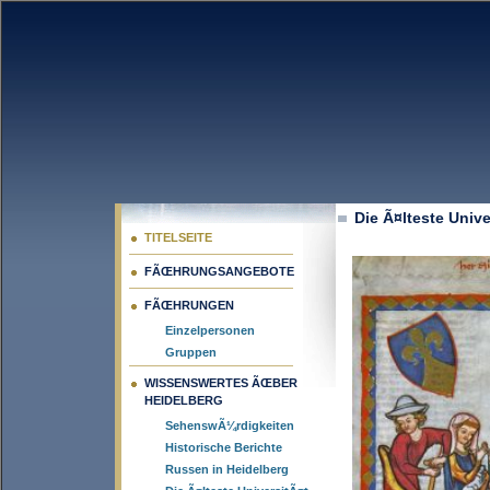
Die Ã¤lteste Univ
TITELSEITE
FÃŒHRUNGSANGEBOTE
FÃŒHRUNGEN
Einzelpersonen
Gruppen
WISSENSWERTES ÃŒBER
HEIDELBERG
SehenswÃ¼rdigkeiten
Historische Berichte
Russen in Heidelberg