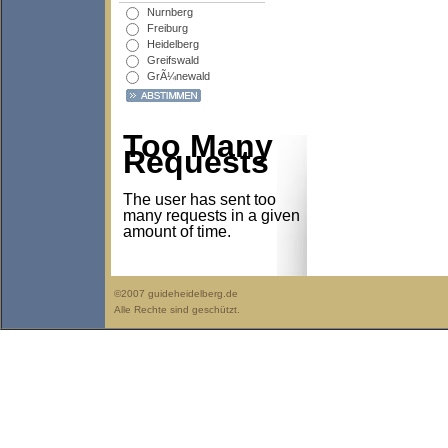
Nurnberg
Freiburg
Heidelberg
Greifswald
GrÃ¼newald
Too Many
Requests
The user has sent too
many requests in a given
amount of time.
©2007 guideheidelberg.de
Alle Rechte sind geschützt.