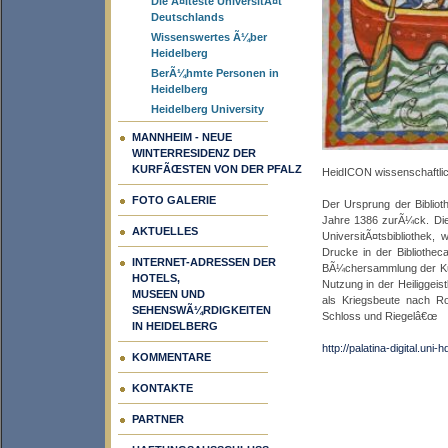
Die Ã¤lteste UniversitÃ¤t
Deutschlands
Wissenswertes Ã¼ber
Heidelberg
BerÃ¼hmte Personen in
Heidelberg
Heidelberg University
MANNHEIM - NEUE
WINTERRESIDENZ DER
KURFÃŒSTEN VON DER PFALZ
HeidICON wissenschaftlic
FOTO GALERIE
Der Ursprung der Bibliot
Jahre 1386 zurÃ¼ck. Die 
AKTUELLES
UniversitÃ¤tsbibliothek,
Drucke in der Bibliothec
INTERNET-ADRESSEN DER
BÃ¼chersammlung der Kurf
HOTELS,
Nutzung in der Heiliggeis
MUSEEN UND
als Kriegsbeute nach Ro
SEHENSWÃ¼RDIGKEITEN
Schloss und Riegelâ€œ
IN HEIDELBERG
http://palatina-digital.uni-h
KOMMENTARE
KONTAKTE
PARTNER